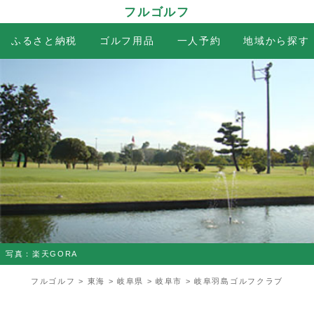
フルゴルフ
ふるさと納税
ゴルフ用品
一人予約
地域から探す
写真：楽天GORA
フルゴルフ
>
東海
>
岐阜県
>
岐阜市
> 岐阜羽島ゴルフクラブ