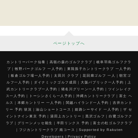
ページトップへ
カントリーパーク仙養
高嶺の森のゴルフクラブ
岐阜羽島ゴルフクラ
ブ
牧野パークゴルフ 一人予約
東我孫子カントリークラブ 一人予約
板倉ゴルフ場一人予約
太田川 クラブ
花回廊ゴルフ 一人
朝宮ゴ
ルフ一人予約
ダイナミックゴルフ成田
大阪パブリック一人予約
上
武カントリークラブ一人予約
猪名川グリーン一人予約
ツインレイク
ス一人予約
トーシンさくら一人予約
沖縄カントリークラブ
富士 ヘ
ルス
本郷カントリー 一人予約
関越ハイランド一人予約
吉井カント
リー 予約 状況
油山ショートコース
姫路シーサイド 一人予約
ザ セ
イントナイン東京 予約
湯田上カントリー
黒沢ゴルフ
白鷺ゴルフク
ラブ
グリーンメッセ能生
半田リンクス 予約
富士の杜ゴルフクラブ
フジカントリークラブ 南コース
Supported by Rakuten
Developers
Privacy Policy