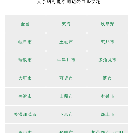
一人予約可能な周辺のゴルフ場
全国
東海
岐阜県
岐阜市
土岐市
恵那市
瑞浪市
中津川市
多治見市
大垣市
可児市
関市
美濃市
山県市
本巣市
美濃加茂市
下呂市
郡上市
高山市
飛騨市
加茂郡八百津町