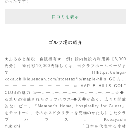
かったです！
口コミを表示
ゴルフ場の紹介
★ふるさと納税 自販機有★ 例）館内施設内利用券【3,000
円分】 寄付額10,000円詳しくは、当クラブホームページま
で!!!https://shiga-
koka.chiikiouendan.com/storetax/lp/maple-hills_GC☆…
━…━…━…━…━…━…━…━…≪ MAPLE HILLS GOLF
CLUBの魅力 ≫━…━…━…━…━…━…━…━…━…☆◆-
石造りの洗練されたクラブハウス-◆天井が高く、広々と開放
的なロビー。『Member's Home, Hospitality for Guest』
をモットーに、そのホスピタリティを究極のかたちにしたクラ
ブハウス。Kobayashi
Yukichi━━━━━━━━━━━━━━「日本を代表する小林