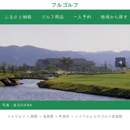
フルゴルフ
ふるさと納税
ゴルフ用品
一人予約
地域から探す
写真：楽天GORA
フルゴルフ
>
関西
>
滋賀県
>
甲賀市
> メイプルヒルズゴルフ倶楽部