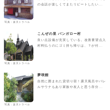
の会話が楽しくてまたリピートしたい...
写真：楽天トラベル
こんぜの里 バンガロー村
良い点設備が充実している。改善要望点入
村料払うのにゴミ持ち帰りは、？が付...
写真：楽天トラベル
夢咲館
自然に囲まれた貸切り宿！露天風呂やバレ
ルサウナもあり家族や友人と思う存分...
写真：楽天トラベル