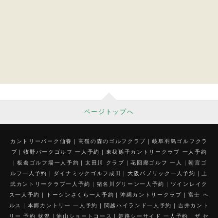
ページトップへ
カントリーパーク仙養
高嶺の森のゴルフクラブ
岐阜羽島ゴルフクラ
ブ
牧野パークゴルフ 一人予約
東我孫子カントリークラブ 一人予約
板倉ゴルフ場一人予約
太田川 クラブ
花回廊ゴルフ 一人
朝宮ゴ
ルフ一人予約
ダイナミックゴルフ成田
大阪パブリック一人予約
上
武カントリークラブ一人予約
猪名川グリーン一人予約
ツインレイク
ス一人予約
トーシンさくら一人予約
沖縄カントリークラブ
富士 ヘ
ルス
本郷カントリー 一人予約
関越ハイランド一人予約
吉井カント
リー 予約 状況
油山ショートコース
姫路シーサイド 一人予約
ザ セ