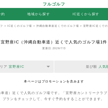
フルゴルフ
予約
地域から探す
IC近くから探す
ルフ
>
IC近くのゴルフ場
>
沖縄自動車道近くでのゴルフ場
> 宜野座IC近くで
宜野座IC（沖縄自動車道）近くで人気のゴルフ場1件
更新日:2026/7/3
リア
宜野座IC
並び順
人気
本ページはプロモーションを含みます
動車道）近くで人気のゴルフ場です。「宜野座カントリークラ
。プランをチェックして、今すぐ予約をすることができます。