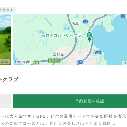
宜野座IC
ORA
地
ークラブ
予約状況を確認
ーに大人気です！GPSナビ付の乗用カートで的確な距離を表
からのゴルフコースとは、見た目の美しさはもとより戦略…