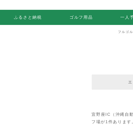
ふるさと納税
ゴルフ用品
一人
フルゴ
エ
宜野座IC（沖縄自
フ場が1件あります