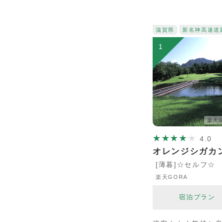
滋賀県
新名神高速道
1
楽天G
4.0
オレンジシガカ
[薄暮]☆セルフ☆
楽天GORA
宿泊プラン