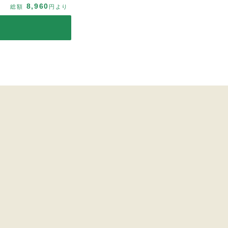
8,960
総額
円より