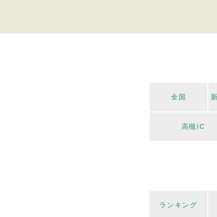
全国
高槻IC
ランキング