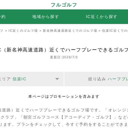
フルゴルフ
予約
地域から探す
IC近くから探す
ルフ
>
IC近くのゴルフ場
>
新名神高速道路近くでのゴルフ場
> 信楽IC近くで
IC（新名神高速道路）近くでハーフプレーできるゴルフ
更新日:2026/7/3
エリア
信楽IC
絞り込み
ハーフプ
本ページはプロモーションを含みます
高速道路）近くでハーフプレーできるゴルフ場です。「オレンジ
フクラブ」「朝宮ゴルフコース【アコーディア・ゴルフ】」など
ります。プランをチェックして、今すぐ予約をすることができ