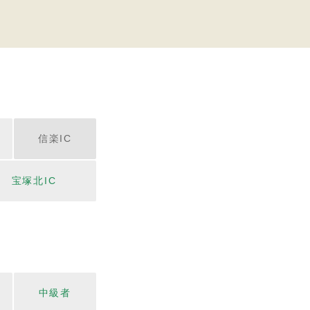
信楽IC
宝塚北IC
中級者