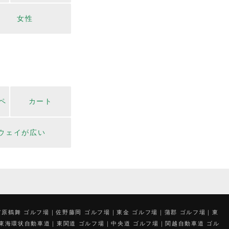
女性
ペ
カート
ウェイが広い
市原鶴舞 ゴルフ場
佐野藤岡 ゴルフ場
東金 ゴルフ場
蒲郡 ゴルフ場
東
 東海環状自動車道
東関道 ゴルフ場
中央道 ゴルフ場
関越自動車道 ゴル