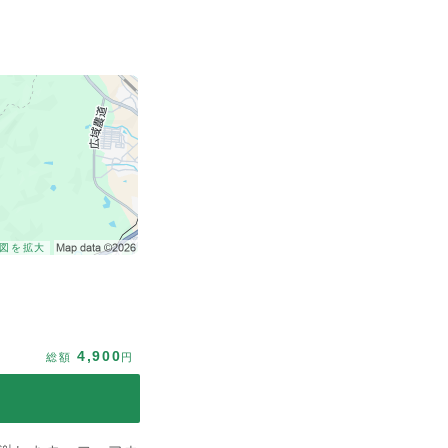
図を拡大
4,900
総額
円