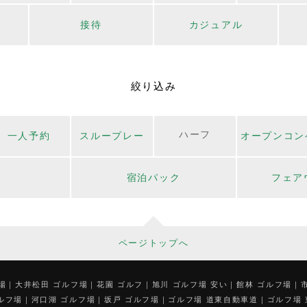
接待
カジュアル
絞り込み
ハーフ
一人予約
スループレー
オープンコン
宿泊パック
フェア
ページトップへ
場
大井松田 ゴルフ場
花園 ゴルフ
旭川 ゴルフ場 安い
館林 ゴルフ場
ルフ場
河口湖 ゴルフ場
坂戸 ゴルフ場
ゴルフ場 道東自動車道
ゴルフ場