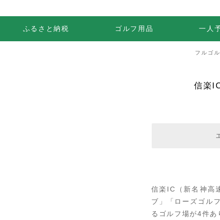
ふるさと納税
ゴルフ用品
一人
フルゴ
信楽
信楽IC（新名神
ブ」「ローズゴル
るゴルフ場が4件あ