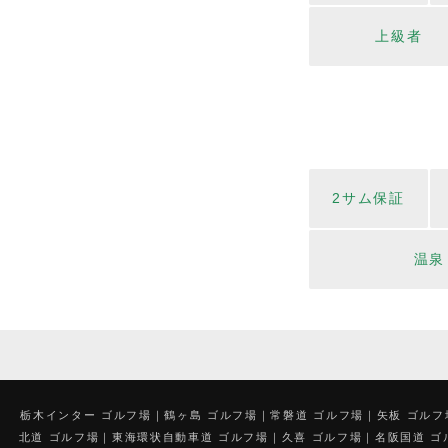
上級者
2サム保証
温泉
栃木インター ゴルフ場
鶴ヶ島 ゴルフ場
常磐道 ゴルフ場
矢板 ゴルフ
北道 ゴルフ場
東海環状自動車道 ゴルフ場
久喜 ゴルフ場
名阪国道 ゴ