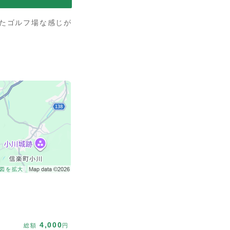
たゴルフ場な感じが
図を拡大
4,000
総額
円