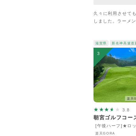
久々に利用させて
しました。ラーメ
滋賀県
新名神高速道
3
楽天G
3.8
朝宮ゴルフコー
[午後ハーフ]★ロ
楽天GORA