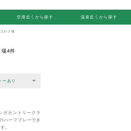
空港近くから探す
温泉近くから探す
のゴルフ場
場4件
レーあり
シガカントリークラ
のハーフプレーでき
ます。