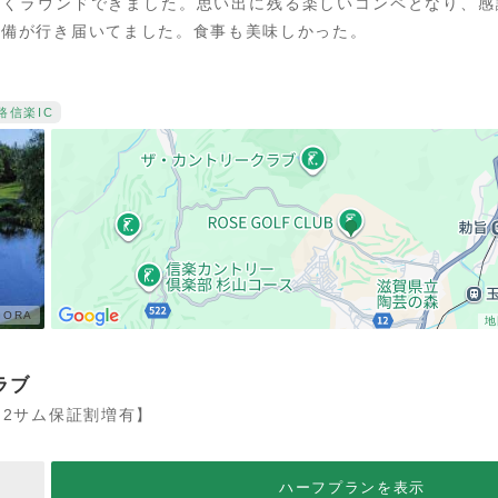
良くラウンドできました。思い出に残る楽しいコンペとなり、感
整備が行き届いてました。食事も美味しかった。
路
信楽IC
ORA
地
ラブ
【2サム保証割増有】
ハーフプランを表示