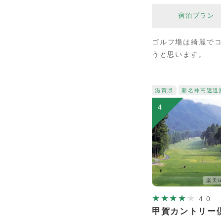
宿泊プラン
ゴルフ場は綺麗で
うと思います。
滋賀県
新名神高速道
4
楽天G
4.0
甲賀カントリー