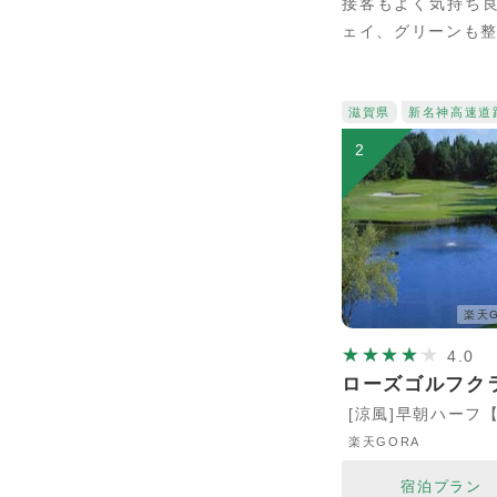
接客もよく気持ち
ェイ、グリーンも
滋賀県
新名神高速道
2
楽天G
4.0
ローズゴルフク
[涼風]早朝ハーフ
楽天GORA
宿泊プラン