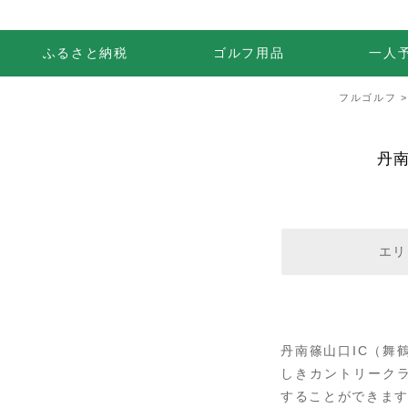
ふるさと納税
ゴルフ用品
一人
フルゴルフ
丹
エリ
丹南篠山口IC（舞
しきカントリーク
することができま