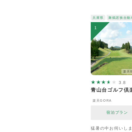
兵庫県
舞鶴若狭自動
1
楽天G
3.8
青山台ゴルフ倶
楽天GORA
宿泊プラン
猛暑の中お伺いし