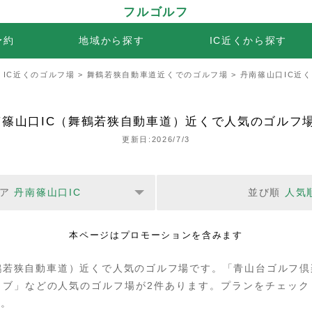
フルゴルフ
予約
地域から探す
IC近くから探す
>
IC近くのゴルフ場
>
舞鶴若狭自動車道近くでのゴルフ場
> 丹南篠山口IC近
南篠山口IC（舞鶴若狭自動車道）近くで人気のゴルフ場
更新日:2026/7/3
ア
丹南篠山口IC
並び順
人気
本ページはプロモーションを含みます
鶴若狭自動車道）近くで人気のゴルフ場です。「青山台ゴルフ
ラブ」などの人気のゴルフ場が2件あります。プランをチェック
す。