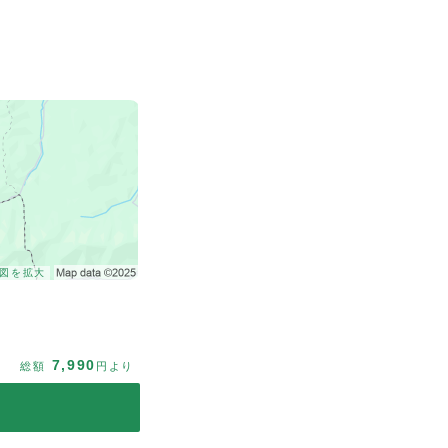
図を拡大
7,990
総額
円より