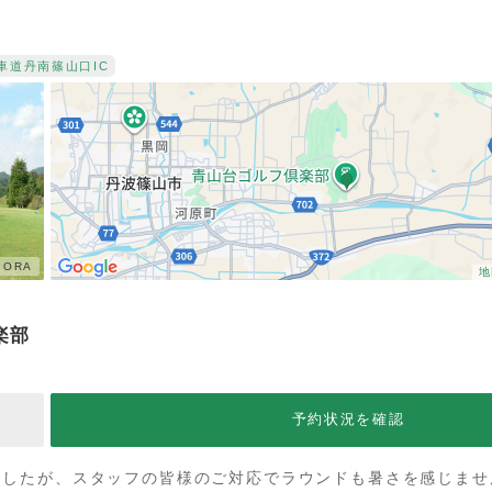
車道
丹南篠山口IC
ORA
地
楽部
予約状況を確認
ましたが、スタッフの皆様のご対応でラウンドも暑さを感じませ