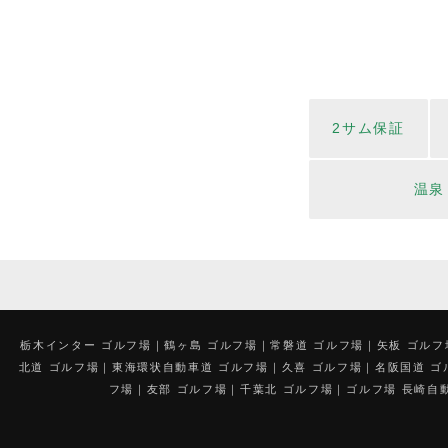
2サム保証
温泉
栃木インター ゴルフ場
鶴ヶ島 ゴルフ場
常磐道 ゴルフ場
矢板 ゴルフ
北道 ゴルフ場
東海環状自動車道 ゴルフ場
久喜 ゴルフ場
名阪国道 ゴ
フ場
友部 ゴルフ場
千葉北 ゴルフ場
ゴルフ場 長崎自