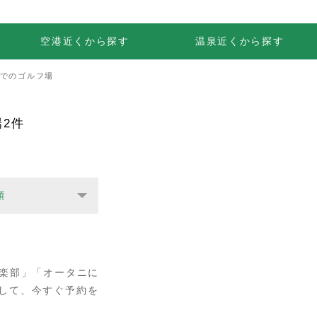
空港近くから探す
温泉近くから探す
くでのゴルフ場
2件
順
倶楽部」「オータニに
して、今すぐ予約を