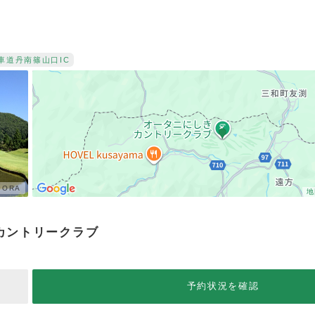
車道
丹南篠山口IC
ORA
地
カントリークラブ
予約状況を確認