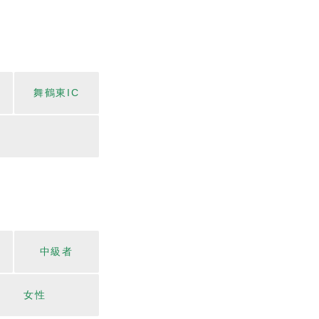
舞鶴東IC
中級者
女性