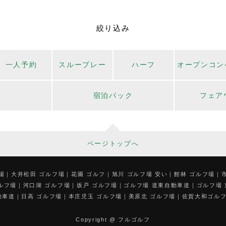
絞り込み
一人予約
スループレー
ハーフ
オープンコン
宿泊パック
フェア
ページトップへ
場
大井松田 ゴルフ場
花園 ゴルフ
旭川 ゴルフ場 安い
館林 ゴルフ場
ルフ場
河口湖 ゴルフ場
坂戸 ゴルフ場
ゴルフ場 道東自動車道
ゴルフ場
動車道
日高 ゴルフ場
本庄児玉 ゴルフ場
美原北 ゴルフ場
佐賀大和ゴル
Copyright @ フルゴルフ