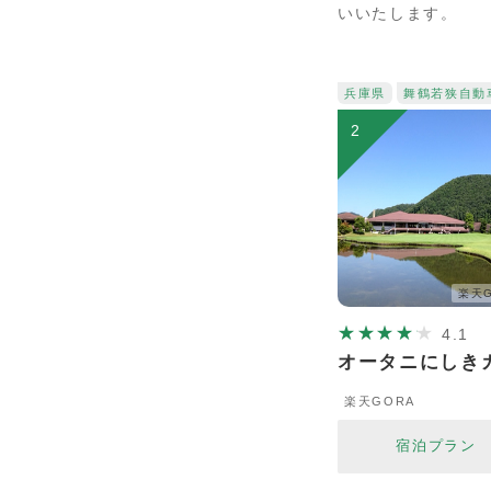
いいたします。
兵庫県
舞鶴若狭自動
2
楽天G
4.1
オータニにしき
楽天GORA
宿泊プラン