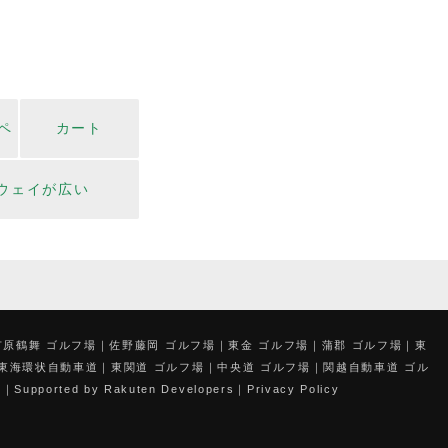
ペ
カート
ウェイが広い
市原鶴舞 ゴルフ場
佐野藤岡 ゴルフ場
東金 ゴルフ場
蒲郡 ゴルフ場
東
 東海環状自動車道
東関道 ゴルフ場
中央道 ゴルフ場
関越自動車道 ゴル
フ
Supported by Rakuten Developers
Privacy Policy