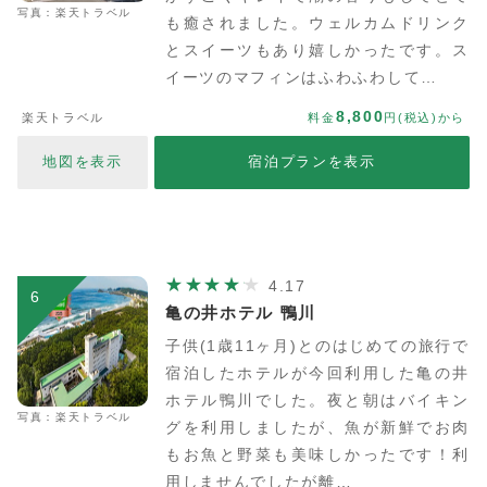
写真：楽天トラベル
も癒されました。ウェルカムドリンク
とスイーツもあり嬉しかったです。ス
イーツのマフィンはふわふわして…
8,800
楽天トラベル
料金
円(税込)から
地図を表示
宿泊プランを表示
4.17
6
亀の井ホテル 鴨川
子供(1歳11ヶ月)とのはじめての旅行で
宿泊したホテルが今回利用した亀の井
ホテル鴨川でした。夜と朝はバイキン
写真：楽天トラベル
グを利用しましたが、魚が新鮮でお肉
もお魚と野菜も美味しかったです！利
用しませんでしたが離…