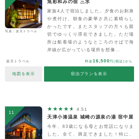
魚彩和みの宿 三水
家族4人で宿泊しました。夕食のお刺身
や煮付け、朝食の豪華さ共に素晴らし
かったです。またスタッフの方々も親
写真：楽天トラベル
切でゆっくり滞在できました。ただ場
所は船着場のようなところのそばで海
岸線が広がっている場所を想像…
16,500
楽天トラベル
料金
円(税込)から
地図を表示
宿泊プランを表示
4.51
11
天津小湊温泉 城崎の源泉の湯 宿中屋
今年、83歳になる母とお世話になりま
した。全て、満足できました！特に、