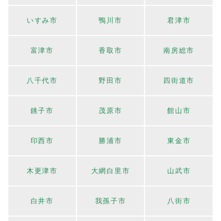
いすみ市
鴨川市
君津市
富津市
香取市
南房総市
八千代市
野田市
四街道市
銚子市
茂原市
館山市
印西市
勝浦市
東金市
木更津市
大網白里市
山武市
白井市
我孫子市
八街市