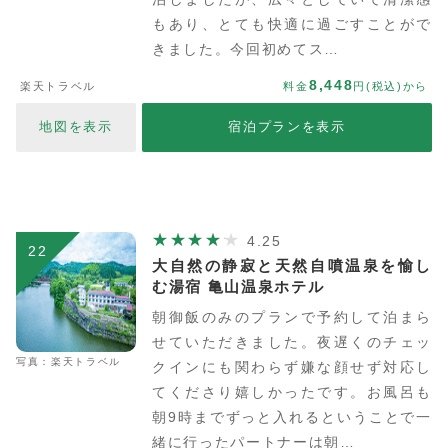
もあり、とても快適に過ごすことがで
きました。今回初めてス…
8,448
楽天トラベル
料金
円(税込)から
地図を表示
宿泊プランを表示
4.25
22
大自然の静寂と天然自噴温泉を愉し
む湯宿 亀山温泉ホテル
朝御飯のみのプランで予約して泊まら
せていただきました。夜遅くのチェッ
写真：楽天トラベル
クインにも関わらず嫌な顔せず対応し
てくださり嬉しかったです。お風呂も
朝9時までずっと入れるということで一
緒に行ったパートナーは朝…