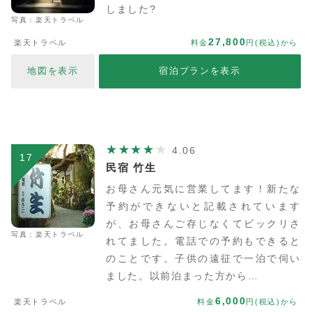
しました?
写真：楽天トラベル
27,800
楽天トラベル
料金
円(税込)から
地図を表示
宿泊プランを表示
4.06
17
民宿 竹生
お母さん元気に営業してます！新たな
予約ができないと記載されています
が、お母さんご存じなくてビックリさ
写真：楽天トラベル
れてました。電話での予約もできると
のことです。子供の遠征で一泊で伺い
ました。以前泊まった方から…
6,000
楽天トラベル
料金
円(税込)から