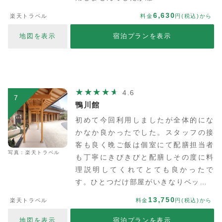
6,630
楽天トラベル
料金
円(税込)から
地図を表示
宿泊プランを表示
4.6
7
鴨川館
初めて今回利用しましたが全体的にな
かなか良かったでした。スタッフの接
客も良く晩ご飯は個室にて配膳担当者
写真：楽天トラベル
も丁寧にきびきびと配膳しその度に料
理説明してくれてとても良かったで
す。ひとつだけ部屋がいきなりベッ…
13,750
楽天トラベル
料金
円(税込)から
地図を表示
宿泊プランを表示