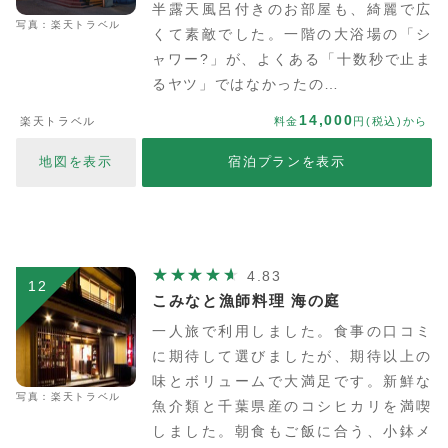
半露天風呂付きのお部屋も、綺麗で広
写真：楽天トラベル
くて素敵でした。一階の大浴場の「シ
ャワー?」が、よくある「十数秒で止ま
るヤツ」ではなかったの…
14,000
楽天トラベル
料金
円(税込)から
地図を表示
宿泊プランを表示
4.83
12
こみなと漁師料理 海の庭
一人旅で利用しました。食事の口コミ
に期待して選びましたが、期待以上の
味とボリュームで大満足です。新鮮な
写真：楽天トラベル
魚介類と千葉県産のコシヒカリを満喫
しました。朝食もご飯に合う、小鉢メ