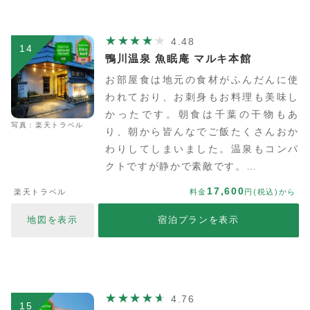
4.48
14
鴨川温泉 魚眠庵 マルキ本館
お部屋食は地元の食材がふんだんに使
われており、お刺身もお料理も美味し
かったです。朝食は千葉の干物もあ
写真：楽天トラベル
り、朝から皆んなでご飯たくさんおか
わりしてしまいました。温泉もコンパ
クトですが静かで素敵です。…
17,600
楽天トラベル
料金
円(税込)から
地図を表示
宿泊プランを表示
4.76
15