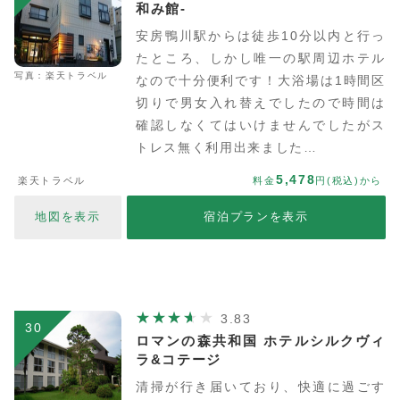
和み館-
安房鴨川駅からは徒歩10分以内と行っ
たところ、しかし唯一の駅周辺ホテル
写真：楽天トラベル
なので十分便利です！大浴場は1時間区
切りで男女入れ替えでしたので時間は
確認しなくてはいけませんでしたがス
トレス無く利用出来ました…
5,478
楽天トラベル
料金
円(税込)から
地図を表示
宿泊プランを表示
3.83
30
ロマンの森共和国 ホテルシルクヴィ
ラ&コテージ
清掃が行き届いており、快適に過ごす