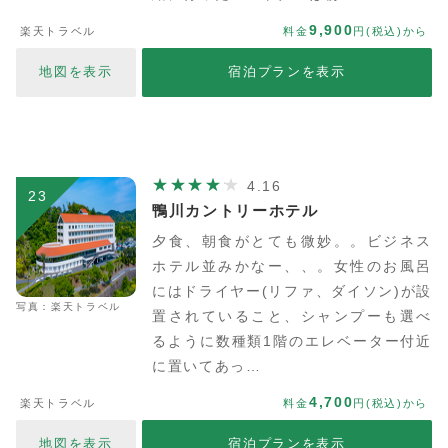
9,900
楽天トラベル
料金
円(税込)から
地図を表示
宿泊プランを表示
4.16
23
鴨川カントリーホテル
夕食、朝食がとても微妙。。ビジネス
ホテル並みかなー、、。女性のお風呂
にはドライヤー(リファ、ダイソン)が設
写真：楽天トラベル
置されていること、シャンプーも選べ
るように数種類1階のエレベーター付近
に置いてあっ…
4,700
楽天トラベル
料金
円(税込)から
地図を表示
宿泊プランを表示