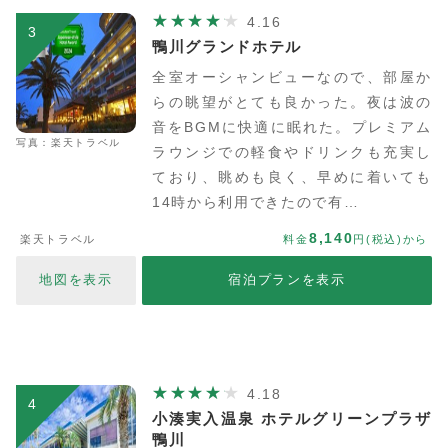
4.16
3
鴨川グランドホテル
全室オーシャンビューなので、部屋か
らの眺望がとても良かった。夜は波の
音をBGMに快適に眠れた。プレミアム
写真：楽天トラベル
ラウンジでの軽食やドリンクも充実し
ており、眺めも良く、早めに着いても
14時から利用できたので有…
8,140
楽天トラベル
料金
円(税込)から
地図を表示
宿泊プランを表示
4.18
4
小湊実入温泉 ホテルグリーンプラザ
鴨川