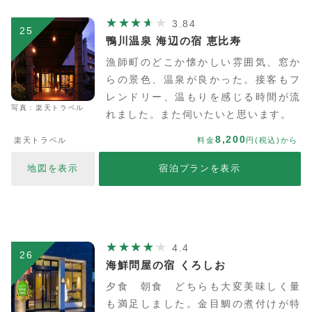
3.84
25
鴨川温泉 海辺の宿 恵比寿
漁師町のどこか懐かしい雰囲気、窓か
らの景色、温泉が良かった。接客もフ
レンドリー、温もりを感じる時間が流
写真：楽天トラベル
れました。また伺いたいと思います。
8,200
楽天トラベル
料金
円(税込)から
地図を表示
宿泊プランを表示
4.4
26
海鮮問屋の宿 くろしお
夕食 朝食 どちらも大変美味しく量
も満足しました。金目鯛の煮付けが特