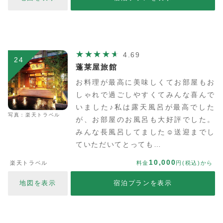
4.69
24
蓬莱屋旅館
お料理が最高に美味しくてお部屋もお
しゃれで過ごしやすくてみんな喜んで
いました♪私は露天風呂が最高でした
写真：楽天トラベル
が、お部屋のお風呂も大好評でした。
みんな長風呂してました☺︎送迎までし
ていただいてとっても…
10,000
楽天トラベル
料金
円(税込)から
地図を表示
宿泊プランを表示