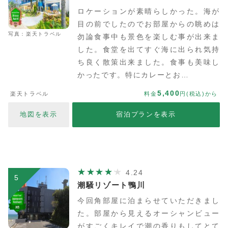
ロケーションが素晴らしかった。海が
目の前でしたのでお部屋からの眺めは
写真：楽天トラベル
勿論食事中も景色を楽しむ事が出来ま
した。食堂を出てすぐ海に出られ気持
ち良く散策出来ました。食事も美味し
かったです。特にカレーとお…
5,400
楽天トラベル
料金
円(税込)から
地図を表示
宿泊プランを表示
4.24
5
潮騒リゾート鴨川
今回角部屋に泊まらせていただきまし
た。部屋から見えるオーシャンビュー
がすごくキレイで潮の香りもしてとて