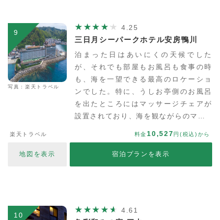
4.25
9
三日月シーパークホテル安房鴨川
泊まった日はあいにくの天候でした
が、それでも部屋もお風呂も食事の時
も、海を一望できる最高のロケーショ
写真：楽天トラベル
ンでした。特に、うしお亭側のお風呂
を出たところにはマッサージチェアが
設置されており、海を観ながらのマ…
10,527
楽天トラベル
料金
円(税込)から
地図を表示
宿泊プランを表示
4.61
10