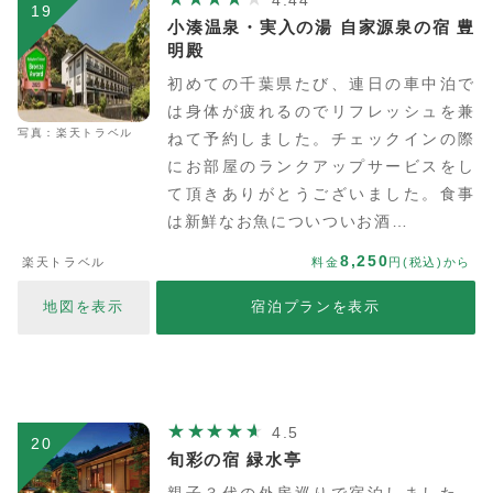
4.44
19
小湊温泉・実入の湯 自家源泉の宿 豊
明殿
初めての千葉県たび、連日の車中泊で
は身体が疲れるのでリフレッシュを兼
写真：楽天トラベル
ねて予約しました。チェックインの際
にお部屋のランクアップサービスをし
て頂きありがとうございました。食事
は新鮮なお魚についついお酒…
8,250
楽天トラベル
料金
円(税込)から
地図を表示
宿泊プランを表示
4.5
20
旬彩の宿 緑水亭