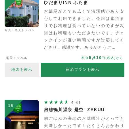
ひだまりINN ふたま
お部屋がとても広くて清潔感があり安
心して利用できました。今回は素泊ま
りでお料理は食べていないのですが次
写真：楽天トラベル
回はお料理もいただきたいです。チェ
ックインが遅い時間ですが対応してく
ださり、感謝です。ありがとうご…
5,610
楽天トラベル
料金
円(税込)から
地図を表示
宿泊プランを表示
4.61
16
房総鴨川温泉 是空 -ZEKUU-
朝ごはんの海老のお味噌汁がとっても
美味しかったです！たくさんおかわり