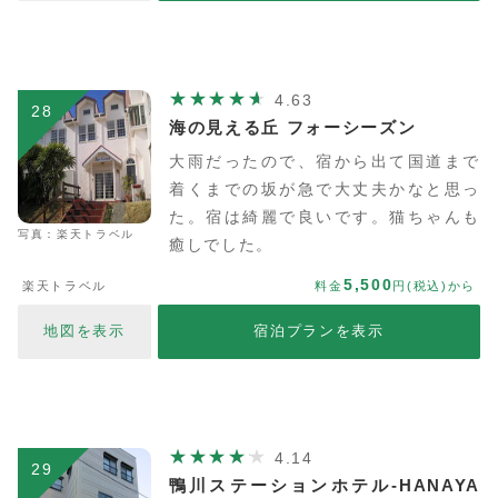
4.63
28
海の見える丘 フォーシーズン
大雨だったので、宿から出て国道まで
着くまでの坂が急で大丈夫かなと思っ
た。宿は綺麗で良いです。猫ちゃんも
写真：楽天トラベル
癒しでした。
5,500
楽天トラベル
料金
円(税込)から
地図を表示
宿泊プランを表示
4.14
29
鴨川ステーションホテル-HANAYA