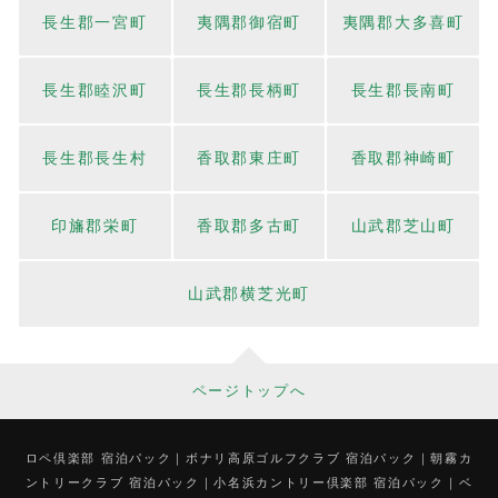
長生郡一宮町
夷隅郡御宿町
夷隅郡大多喜町
長生郡睦沢町
長生郡長柄町
長生郡長南町
長生郡長生村
香取郡東庄町
香取郡神崎町
印旛郡栄町
香取郡多古町
山武郡芝山町
山武郡横芝光町
ページトップへ
ロペ倶楽部 宿泊パック
ボナリ高原ゴルフクラブ 宿泊パック
朝霧カ
ントリークラブ 宿泊パック
小名浜カントリー倶楽部 宿泊パック
ベ