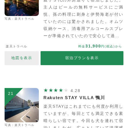
親子３代の外房巡りで宿泊しました。
主人はビールの無料サービスにご満
悦、孫の料理に刺身と伊勢海老が付い
写真：楽天トラベル
ていたのには驚かされました。オムツ
収納ケース、消毒用アルコールスプレ
ーが準備されていたので安心して過…
31,900
楽天トラベル
料金
円(税込)から
地図を表示
宿泊プランを表示
4.28
21
Rakuten STAY VILLA 鴨川
楽天STAYはこれまでにも何度か利用し
ていますが、毎回とても満足できる素
晴らしい宿です。今回も犬を連れて宿
写真：楽天トラベル
泊しましたが、広々としていて清潔感