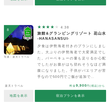
4.38
8
旅館&グランピングリゾート 花山水
-HANASANSUI-
夕食は伊勢海老付きのプランにしまし
た。大ぶりの伊勢海老で大変満足でし
写真：楽天トラベル
た。バーベキューの量も足りるか心配
でしたがお腹がはち切れそうなほど満
腹になりました。子供がパエリアが苦
手なので500円でご飯が追加で…
9,900
楽天トラベル
料金
円(税込)から
地図を表示
宿泊プランを表示