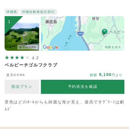
沖縄県
沖縄自動車道
許田IC
1
楽天GORA
地図を拡大
4.2
ベルビーチゴルフクラブ
9,100
楽天GORA
総額
円より
宿泊プラン
予約状況を確認
景色はどのﾎｰﾙからも綺麗な海が見え、最高ですｸﾞﾘｰﾝは劇
ﾑｽﾞ