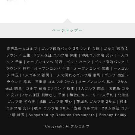
ページトップへ
鹿児島一人ゴルフ
ゴルフ宿泊パック 2ラウンド 兵庫
ゴルフ 宿泊 2
ラウンド 三重
2サム保証 ゴルフ場 関東
沖縄ゴルフ場 安い
一人ゴ
ルフ 千葉
オープンコンペ 関西
ゴルフ ハーフ
ゴルフ宿泊パック 2
ラウンド 熊本
オープンコンペ 千葉
オープンコンペ 関東
一人ゴル
フ 埼玉
1人ゴルフ 福岡
一人で回れるゴルフ場 群馬
ゴルフ 宿泊 2
ラウンド 群馬
三重県 ゴルフ場 2サム
オープンコンペ 栃木
2サム
保証 関西
ゴルフ 宿泊 2ラウンド 栃木
1人ゴルフ 関西
宮古島 ゴル
フ 安い
2サム保証 割増なし 千葉
和歌山カントリー1人予約
北海道
ゴルフ場 初心者
成田 ゴルフ場 安い
茨城県 ゴルフ場 2サム
熊本
ゴルフ場 安い
岐阜 ゴルフ場 2サム
当別 ゴルフ場
2サム保証 ゴル
フ場 埼玉
Supported by Rakuten Developers
Privacy Policy
Copyright @ フルゴルフ