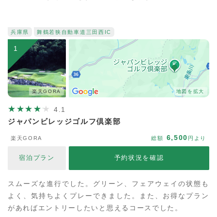
兵庫県
舞鶴若狭自動車道
三田西IC
1
楽天GORA
地図を拡大
4.1
ジャパンビレッジゴルフ倶楽部
6,500
楽天GORA
総額
円より
宿泊プラン
予約状況を確認
スムーズな進行でした。グリーン、フェアウェイの状態も
よく、気持ちよくプレーできました。また、お得なプラン
があればエントリーしたいと思えるコースでした。