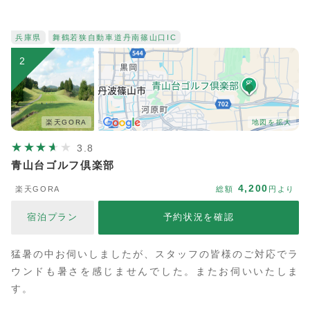
兵庫県
舞鶴若狭自動車道
丹南篠山口IC
2
楽天GORA
地図を拡大
3.8
青山台ゴルフ倶楽部
4,200
楽天GORA
総額
円より
宿泊プラン
予約状況を確認
猛暑の中お伺いしましたが、スタッフの皆様のご対応でラ
ウンドも暑さを感じませんでした。またお伺いいたしま
す。