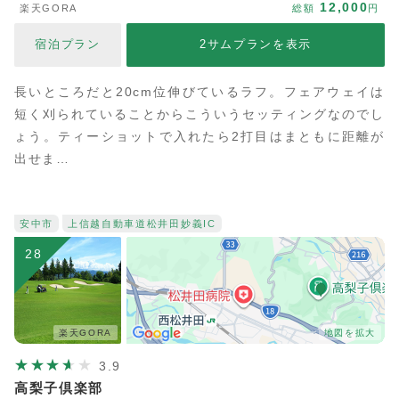
12,000
楽天GORA
総額
円
宿泊プラン
2サムプランを表示
長いところだと20cm位伸びているラフ。フェアウェイは
短く刈られていることからこういうセッティングなのでし
ょう。ティーショットで入れたら2打目はまともに距離が
出せま…
安中市
上信越自動車道
松井田妙義IC
28
楽天GORA
地図を拡大
3.9
高梨子倶楽部