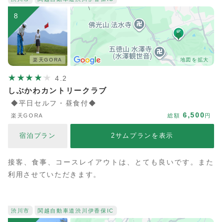
8
楽天GORA
地図を拡大
4.2
しぶかわカントリークラブ
◆平日セルフ・昼食付◆
6,500
楽天GORA
総額
円
宿泊プラン
2サムプランを表示
接客、食事、コースレイアウトは、とても良いです。また
利用させていただきます。
渋川市
関越自動車道
渋川伊香保IC