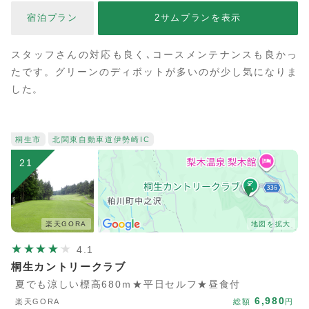
宿泊プラン
2サムプランを表示
スタッフさんの対応も良く､コースメンテナンスも良かっ
たです。グリーンのディボットが多いのが少し気になりま
した。
桐生市
北関東自動車道
伊勢崎IC
21
楽天GORA
地図を拡大
4.1
桐生カントリークラブ
夏でも涼しい標高680ｍ★平日セルフ★昼食付
6,980
楽天GORA
総額
円