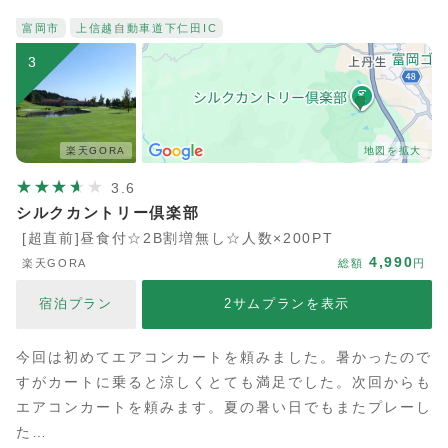
富岡市
上信越自動車道
下仁田IC
3
楽天GORA
地図を拡大
3.6
シルクカントリー倶楽部
[超直前]昼食付☆2B割増無し☆人数×200PT
4,990
楽天GORA
総額
円
宿泊プラン
2サムプランを表示
今回は初めてエアコンカートを頼みました。暑かったので
すがカートに乗ると涼しくとても満足でした。次回からも
エアコンカートを頼みます。夏の暑い日でもまたプレーし
た…