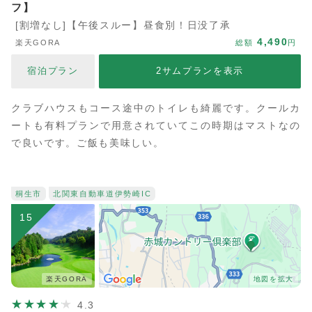
フ】
[割増なし]【午後スルー】昼食別！日没了承
4,490
楽天GORA
総額
円
宿泊プラン
2サムプランを表示
クラブハウスもコース途中のトイレも綺麗です。クールカ
ートも有料プランで用意されていてこの時期はマストなの
で良いです。ご飯も美味しい。
桐生市
北関東自動車道
伊勢崎IC
15
楽天GORA
地図を拡大
4.3