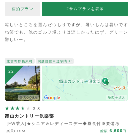
宿泊プラン
2サムプランを表示
涼しいところを選んだつもりですが、暑いもんは暑いです
ね笑でも、他のゴルフ場よりは涼しかったはず。グリーン
難しいー。
北群馬郡榛東村
関越自動車道
駒寄IC
22
楽天GORA
地図を拡大
3.8
霞山カントリー倶楽部
[FW乗入]★シニア＆レディースデー◆昼食付※要備考
6,600
楽天GORA
総額
円