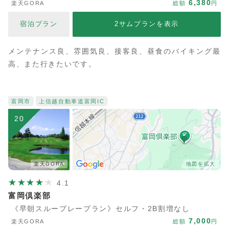
6,380
楽天GORA
総額
円
宿泊プラン
2サムプランを表示
メンテナンス良、雰囲気良、接客良、昼食のバイキング最
高、また行きたいです。
富岡市
上信越自動車道
富岡IC
20
楽天GORA
地図を拡大
4.1
富岡倶楽部
《早朝スループレープラン》セルフ・2B割増なし
7,000
楽天GORA
総額
円