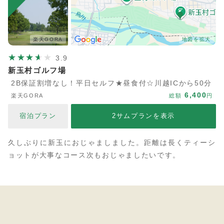
楽天GORA
地図を拡大
3.9
新玉村ゴルフ場
2B保証割増なし！平日セルフ★昼食付☆川越ICから50分
6,400
楽天GORA
総額
円
宿泊プラン
2サムプランを表示
久しぶりに新玉におじゃましました。距離は長くティーシ
ョットが大事なコース次もおじゃましたいです。