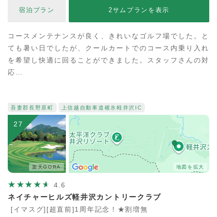
宿泊プラン
2サムプランを表示
コースメンテナンスが良く、きれいなゴルフ場でした。と
ても暑い日でしたが、クールカートでのコース内乗り入れ
を希望し快適に回ることができました。スタッフさんの対
応…
吾妻郡長野原町
上信越自動車道
碓氷軽井沢IC
27
楽天GORA
地図を拡大
4.6
ネイチャーヒルズ軽井沢カントリークラブ
[イマスグ][超直前]1周年記念！★割増無