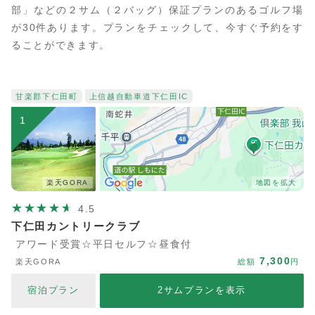
部」などの２サム（２バッグ）保証プランのあるゴルフ場
が30件あります。プランをチェックして、今すぐ予約をす
ることができます。
甘楽郡下仁田町
上信越自動車道
下仁田IC
1
楽天GORA
地図を拡大
4.5
下仁田カントリークラブ
アワード受賞☆平日セルフ☆昼食付
7,300
楽天GORA
総額
円
宿泊プラン
2サムプランを表示