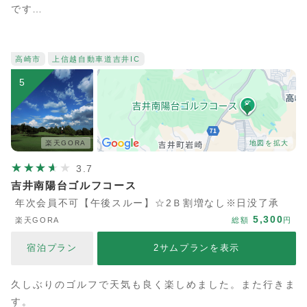
です…
高崎市
上信越自動車道
吉井IC
5
楽天GORA
地図を拡大
3.7
吉井南陽台ゴルフコース
年次会員不可【午後スルー】☆2Ｂ割増なし※日没了承
5,300
楽天GORA
総額
円
宿泊プラン
2サムプランを表示
久しぶりのゴルフで天気も良く楽しめました。また行きま
す。