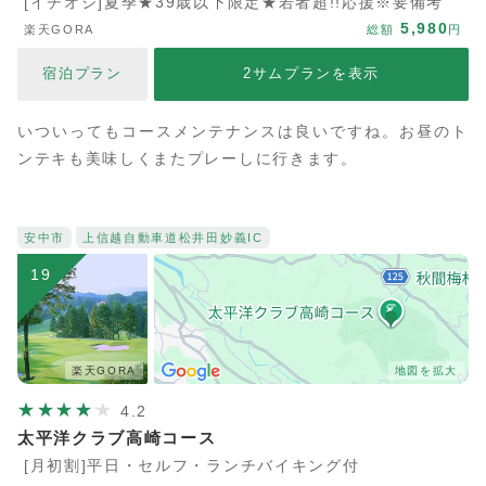
[イチオシ]夏季★39歳以下限定★若者超!!応援※要備考
5,980
楽天GORA
総額
円
宿泊プラン
2サムプランを表示
いついってもコースメンテナンスは良いですね。お昼のト
ンテキも美味しくまたプレーしに行きます。
安中市
上信越自動車道
松井田妙義IC
19
楽天GORA
地図を拡大
4.2
太平洋クラブ高崎コース
[月初割]平日・セルフ・ランチバイキング付