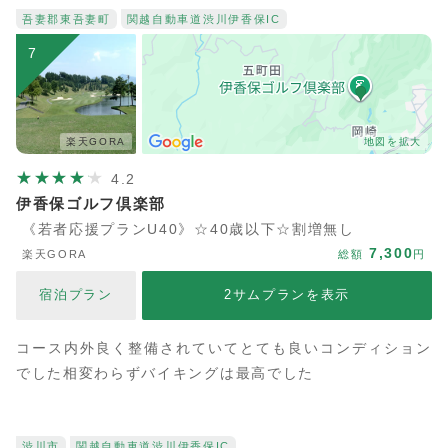
吾妻郡東吾妻町
関越自動車道
渋川伊香保IC
7
楽天GORA
地図を拡大
4.2
伊香保ゴルフ倶楽部
《若者応援プランU40》☆40歳以下☆割増無し
7,300
楽天GORA
総額
円
宿泊プラン
2サムプランを表示
コース内外良く整備されていてとても良いコンディション
でした相変わらずバイキングは最高でした
渋川市
関越自動車道
渋川伊香保IC