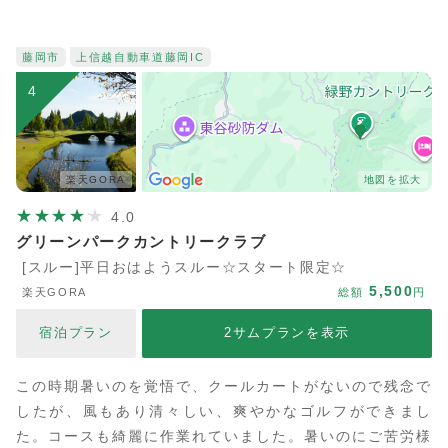
藤岡市
上信越自動車道
藤岡IC
4
楽天GORA
地図を拡大
4.0
グリーンパークカントリークラブ
[スルー]平日おはようスルー☆スタート限定☆
5,500
楽天GORA
総額
円
宿泊プラン
2サムプランを表示
この時期暑いのを覚悟で、クールカートがないので残念で
したが、風もあり清々しい、爽やかなゴルフができまし
た。コースも綺麗に作業れていました。暑いのにご苦労様