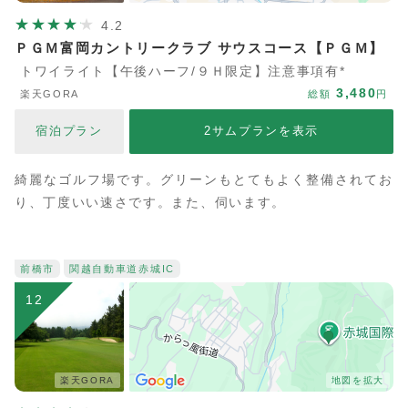
4.2
ＰＧＭ富岡カントリークラブ サウスコース【ＰＧＭ】
トワイライト【午後ハーフ/９Ｈ限定】注意事項有*
3,480
楽天GORA
総額
円
宿泊プラン
2サムプランを表示
綺麗なゴルフ場です。グリーンもとてもよく整備されてお
り、丁度いい速さです。また、伺います。
前橋市
関越自動車道
赤城IC
12
楽天GORA
地図を拡大