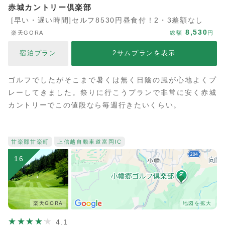
赤城カントリー倶楽部
[早い・遅い時間]セルフ8530円昼食付！2・3差額なし
8,530
楽天GORA
総額
円
宿泊プラン
2サムプランを表示
ゴルフでしたがそこまで暑くは無く日陰の風が心地よくプ
レーしてきました。祭りに行こうプランで非常に安く赤城
カントリーでこの値段なら毎週行きたいくらい。
甘楽郡甘楽町
上信越自動車道
富岡IC
16
楽天GORA
地図を拡大
4.1