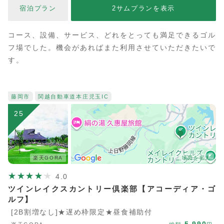
宿泊プラン
2サムプランを表示
コース、設備、サービス、どれをとっても満足できるゴル
フ場でした。機会があればまた利用させていただきたいで
す。
藤岡市
関越自動車道
本庄児玉IC
25
楽天GORA
地図を拡大
4.0
ツインレイクスカントリー倶楽部【アコーディア・ゴ
ルフ】
[2B割増なし]★遅め枠限定★昼食補助付