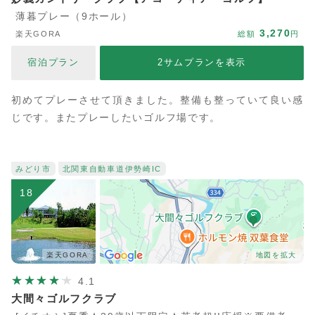
薄暮プレー（9ホール）
3,270
楽天GORA
総額
円
宿泊プラン
2サムプランを表示
初めてプレーさせて頂きました。整備も整っていて良い感
じです。またプレーしたいゴルフ場です。
みどり市
北関東自動車道
伊勢崎IC
18
楽天GORA
地図を拡大
4.1
大間々ゴルフクラブ