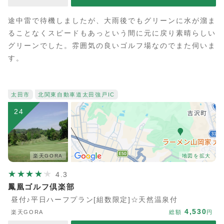
途中雷で待機しましたが、大雨後でもグリーンに水が溜ま
ることなくスピードもあっという間に元に戻り素晴らしい
グリーンでした。雰囲気の良いゴルフ場なのでまた伺いま
す。
太田市
北関東自動車道
太田強戸IC
24
楽天GORA
地図を拡大
4.3
鳳凰ゴルフ倶楽部
昼付♪平日ハーフプラン[組数限定]☆天然温泉付
4,530
楽天GORA
総額
円