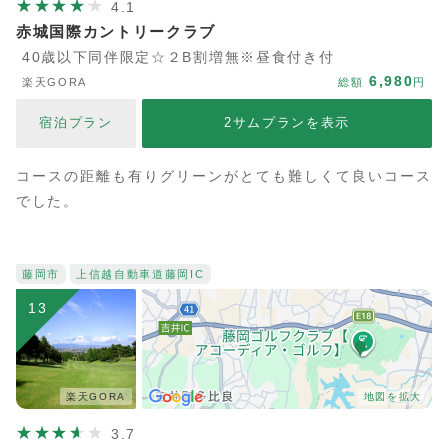
4.1
赤城国際カントリークラブ
40歳以下同伴限定☆２B割増無※昼食付き付
6,980
楽天GORA
総額
円
宿泊プラン
2サムプランを表示
コースの距離も有りグリーンがとても難しくて良いコース
でした。
藤岡市
上信越自動車道
藤岡IC
13
楽天GORA
地図を拡大
3.7