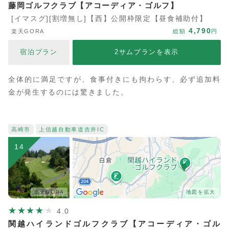
藤岡ゴルフクラブ【アコーディア・ゴルフ】
[イマスグ][割増無し]【西】公開枠限定【昼食補助付】
4,790
楽天GORA
総額
円
宿泊プラン
2サムプランを表示
全体的に満足ですが、食事付きにも拘わらす、必ず追加料
金が発生するのには驚きました。
高崎市
上信越自動車道
吉井IC
14
楽天GORA
地図を拡大
4.0
関越ハイランドゴルフクラブ【アコーディア・ゴル