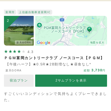
富岡市
上信越自動車道
富岡IC
2
楽天GORA
地図を拡大
4.3
ＰＧＭ富岡カントリークラブ ノースコース【ＰＧＭ】
【午後ハーフ】★0.5R★2B割増なし★昼食なし*
3,730
楽天GORA
総額
円
宿泊プラン
2サムプランを表示
すごくいいコンディションで気持ちよくプレーできまし
た。