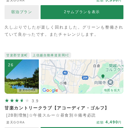
5,990
楽天GORA
総額
円
宿泊プラン
2サムプランを表示
久しぶりでしたが楽しく回れました。グリーンも整備され
ていて良かったです。またチャレンジします。
甘楽郡甘楽町
上信越自動車道
富岡IC
26
楽天GORA
地図を拡大
3.9
甘楽カントリークラブ【アコーディア・ゴルフ】
[2B割増無]☆午後スルー☆昼食別※備考必読
4,490
楽天GORA
総額
円