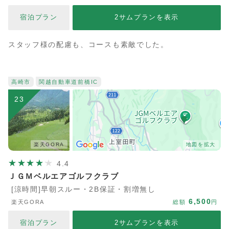
宿泊プラン
2サムプランを表示
スタッフ様の配慮も、コースも素敵でした。
高崎市
関越自動車道
前橋IC
23
楽天GORA
地図を拡大
4.4
ＪＧＭベルエアゴルフクラブ
[涼時間]早朝スルー・2B保証・割増無し
6,500
楽天GORA
総額
円
宿泊プラン
2サムプランを表示