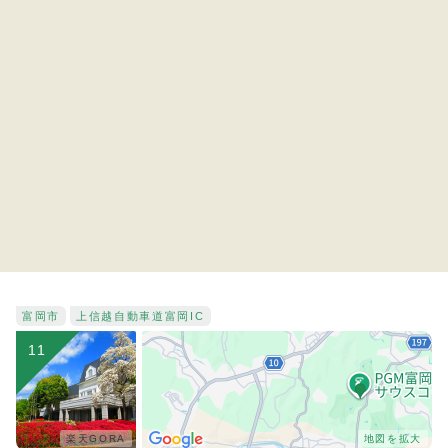
富岡市
上信越自動車道
富岡IC
11
楽天GORA
地図を拡大