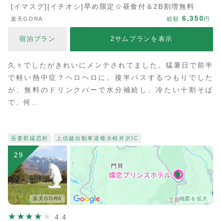
[イマスグ][イチオシ]早め限定☆昼食付＆2B割増無料
6,350
楽天GORA
総額
円
宿泊プラン
2サムプランを表示
久々でしたがきれいにメンテされてました。猛暑日で前半
で軽い熱中症？ヘロヘロに。後半パスするつもりでした
が、無料のドリンクバーで水分補給し、冷たい十割そば
で、何…
吾妻郡嬬恋村
上信越自動車道
碓氷軽井沢IC
29
楽天GORA
地図を拡大
4.4