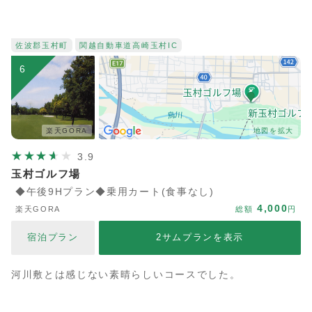
佐波郡玉村町
関越自動車道
高崎玉村IC
6
楽天GORA
地図を拡大
3.9
玉村ゴルフ場
◆午後9Hプラン◆乗用カート(食事なし)
4,000
楽天GORA
総額
円
宿泊プラン
2サムプランを表示
河川敷とは感じない素晴らしいコースでした。