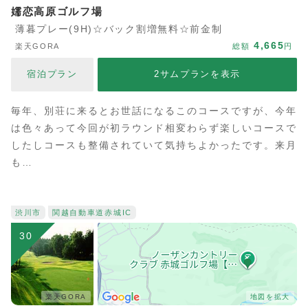
嬬恋高原ゴルフ場
薄暮プレー(9H)☆バック割増無料☆前金制
4,665
楽天GORA
総額
円
宿泊プラン
2サムプランを表示
毎年、別荘に来るとお世話になるこのコースですが、今年
は色々あって今回が初ラウンド相変わらず楽しいコースで
したしコースも整備されていて気持ちよかったです。来月
も…
渋川市
関越自動車道
赤城IC
30
楽天GORA
地図を拡大