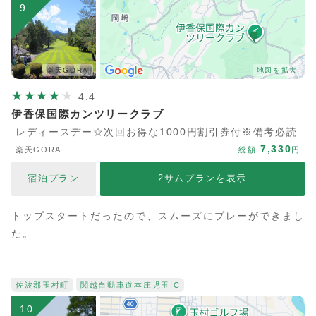
9
楽天GORA
地図を拡大
4.4
伊香保国際カンツリークラブ
レディースデー☆次回お得な1000円割引券付※備考必読
7,330
楽天GORA
総額
円
宿泊プラン
2サムプランを表示
トップスタートだったので、スムーズにプレーができまし
た。
佐波郡玉村町
関越自動車道
本庄児玉IC
10