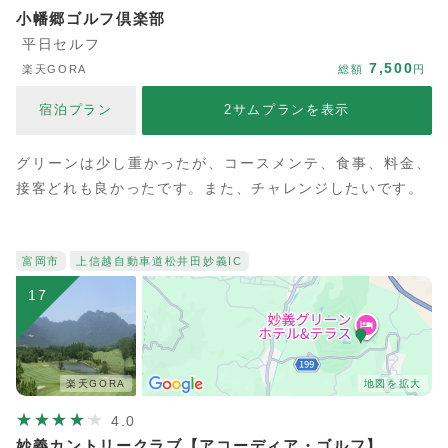
小幡郷ゴルフ倶楽部
平日セルフ
7,500
楽天GORA
総額
円
宿泊プラン
2サムプランを表示
グリーンは少し重かったが、コースメンテ、食事、料金、
接客どれも良かったです。また、チャレンジしたいです。
富岡市
上信越自動車道
松井田妙義IC
17
楽天GORA
地図を拡大
4.0
妙義カントリークラブ【アコーディア・ゴルフ】